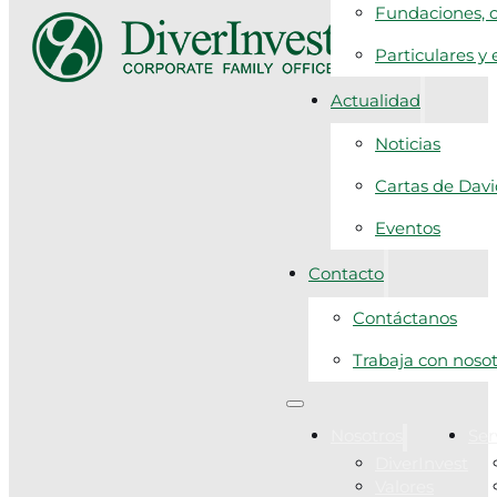
Fundaciones, c
Particulares y
Actualidad
Noticias
Cartas de Dav
Eventos
Contacto
Contáctanos
Trabaja con noso
Nosotros
Ser
DiverInvest
Valores