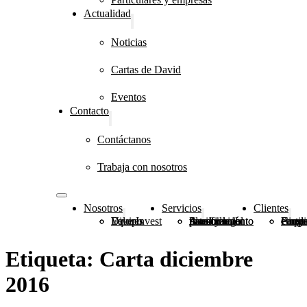
Actualidad
Noticias
Cartas de David
Eventos
Contacto
Contáctanos
Trabaja con nosotros
Nosotros
Servicios
Clientes
DiverInvest
Valores
Equipo
Planificación patrimonial
Asesoramiento financiero e inmobiliario
Asesoramiento fiscal y legal
Grupo
Fundaciones, congr
Particulares y 
Etiqueta:
Carta diciembre
2016