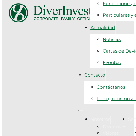
Fundaciones, c
Particulares y
Actualidad
Noticias
Cartas de Dav
Eventos
Contacto
Contáctanos
Trabaja con noso
Nosotros
Ser
DiverInvest
Valores