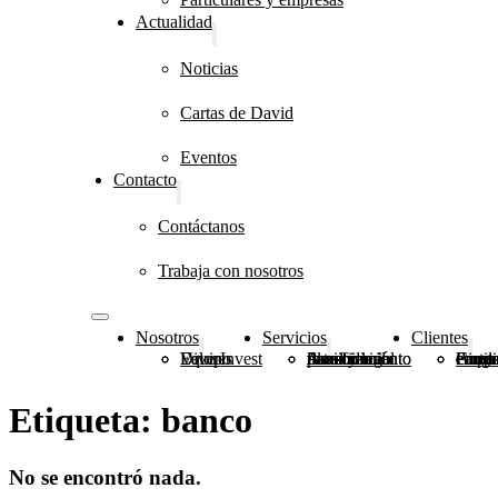
Actualidad
Noticias
Cartas de David
Eventos
Contacto
Contáctanos
Trabaja con nosotros
Nosotros
Servicios
Clientes
DiverInvest
Valores
Equipo
Planificación patrimonial
Asesoramiento financiero e inmobiliario
Asesoramiento fiscal y legal
Grupo
Fundaciones, congr
Particulares y 
Etiqueta:
banco
No se encontró nada.