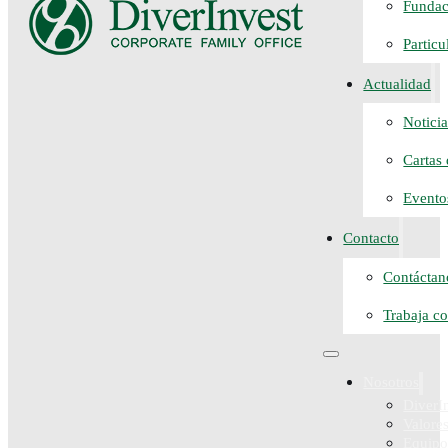
Fundac
Particu
Actualidad
Noticia
Cartas
Evento
Contacto
Contáctan
Trabaja c
Nosotros
DiverI
Valore
Equip