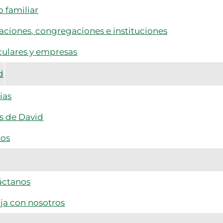
 familiar
ciones, congregaciones e instituciones
culares y empresas
d
ias
s de David
tos
áctanos
ja con nosotros