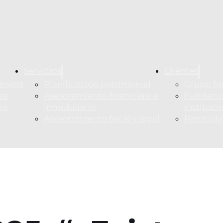
Servicios
Clientes
Invest
Planificación patrimonial
Grupo fa
es
Asesoramiento financiero e
Fundacio
po
inmobiliario
instituci
Asesoramiento fiscal y legal
Particul