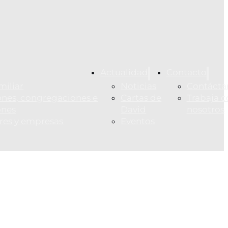
Actualidad
Contacto
miliar
Noticias
Contácta
nes, congregaciones e
Cartas de
Trabaja c
ones
David
nosotros
ares y empresas
Eventos