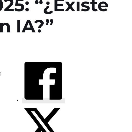
25: “¿Existe
n IA?”
5