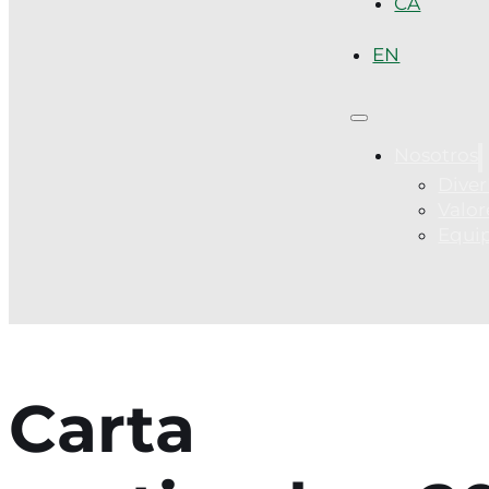
CA
EN
Nosotros
Diver
Valor
Equi
Carta