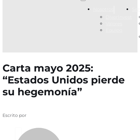
Nosotros
Ser
DiverInvest
Valores
Equipo
Carta mayo 2025:
“Estados Unidos pierde
su hegemonía”
Escrito por