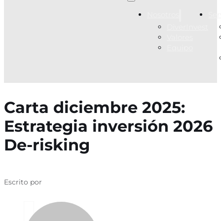
Nosotros
Ser
DiverInvest
Valores
Equipo
Carta diciembre 2025:
Estrategia inversión 2026
De-risking
Escrito por